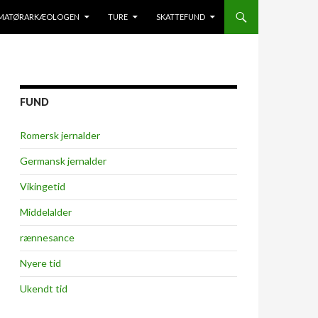
RE TIL INDHOLD
AMATØRARKÆOLOGEN
TURE
SKATTEFUND
FUND
Romersk jernalder
Germansk jernalder
Vikingetid
Middelalder
rænnesance
Nyere tid
Ukendt tid