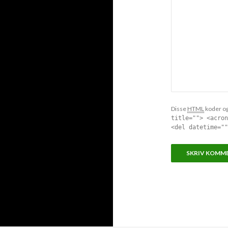
Disse
HTML
koder og 
title=""> <acron
<del datetime=""