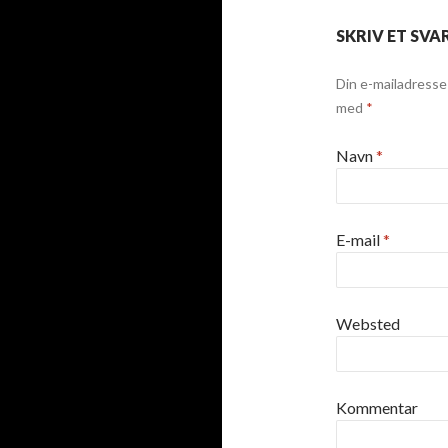
SKRIV ET SVA
Din e-mailadresse v
med
*
Navn
*
E-mail
*
Websted
Kommentar