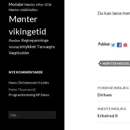
Medaljer
Mønter efter 1536
Mønter middelalder
Du kan læse me
Mønter
vikingetid
Regnepenninge
Plomber
smykker
Tenvægte
Seletøj
Vægtlodder
MØNTER MIDDEL
NYE KOMMENTARER
Hans Christensen
til
Links
FORRIGE INDLÆG
Peter Thuesen
til
Indlæg n
Dirham
Programtestning XP-Deus
NÆSTE INDLÆG
Søg efter:
Ethelred II