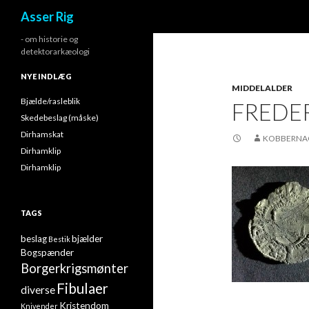
Søg
Asser Rig
- om historie og
detektorarkæologi
NYE INDLÆG
MIDDELALDER
Bjælde/rasleblik
FREDER
Skedebeslag (måske)
Dirhamskat
KOBBERNA
Dirhamklip
Dirhamklip
TAGS
beslag
bjælder
Bestik
Bogspænder
Borgerkrigsmønter
Fibulaer
diverse
Kristendom
Knivender