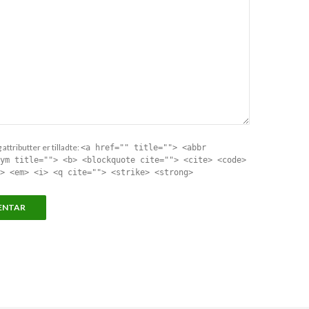
attributter er tilladte:
<a href="" title=""> <abbr
ym title=""> <b> <blockquote cite=""> <cite> <code>
> <em> <i> <q cite=""> <strike> <strong>