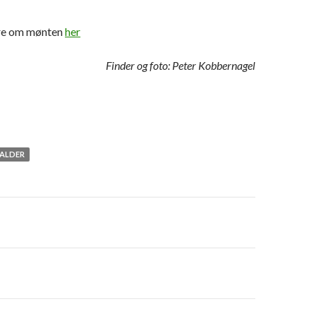
re om mønten
her
Finder og foto: Peter Kobbernagel
ALDER
avigation