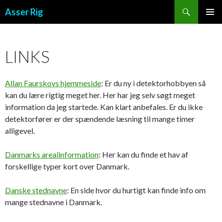
Søg
Asser Rig
VIDERE TIL INDHOLD
PRIMÆ
MENU
LINKS
Allan Faurskovs hjemmeside
: Er du ny i detektorhobbyen så
kan du lære rigtig meget her. Her har jeg selv søgt meget
information da jeg startede. Kan klart anbefales. Er du ikke
detektorfører er der spændende læsning til mange timer
alligevel.
Danmarks arealinformation
: Her kan du finde et hav af
forskellige typer kort over Danmark.
Danske stednavne
: En side hvor du hurtigt kan finde info om
mange stednavne i Danmark.