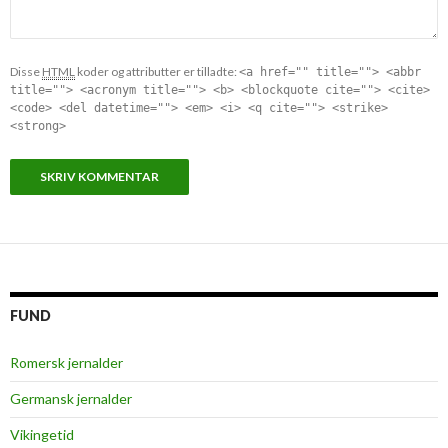
Disse
HTML
koder og attributter er tilladte:
<a href="" title=""> <abbr
title=""> <acronym title=""> <b> <blockquote cite=""> <cite>
<code> <del datetime=""> <em> <i> <q cite=""> <strike>
<strong>
FUND
Romersk jernalder
Germansk jernalder
Vikingetid