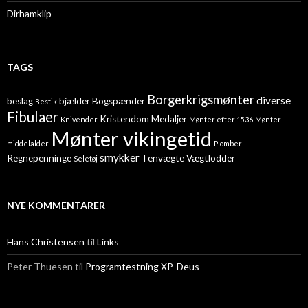
Dirhamklip
TAGS
Borgerkrigsmønter
diverse
beslag
bjælder
Bogspænder
Bestik
Fibulaer
Kristendom
Medaljer
Knivender
Mønter efter 1536
Mønter
Mønter vikingetid
middelalder
Plomber
smykker
Regnepenninge
Tenvægte
Vægtlodder
Seletøj
NYE KOMMENTARER
Hans Christensen
til
Links
Peter Thuesen
til
Programtestning XP-Deus