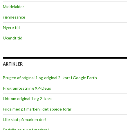
Middelalder
rænnesance
Nyere tid
Ukendt tid
ARTIKLER
Brugen af original 1 og original 2 -kort i Google Earth
Programtestning XP-Deus
Lidt om original 1 og 2 -kort
Frida med på marken i det spæde forår
Lille skat på marken der!
Endelig en tur på marken!