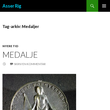
Søg
Asser Rig
VIDERE TIL INDHOLD
PRIMÆ
MENU
Tag-arkiv: Medaljer
NYERE TID
MEDALJE
SKRIV EN KOMMENTAR