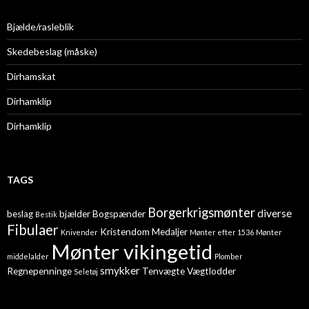
Bjælde/rasleblik
Skedebeslag (måske)
Dirhamskat
Dirhamklip
Dirhamklip
TAGS
Borgerkrigsmønter
diverse
beslag
bjælder
Bogspænder
Bestik
Fibulaer
Kristendom
Medaljer
Knivender
Mønter efter 1536
Mønter
Mønter vikingetid
middelalder
Plomber
smykker
Regnepenninge
Tenvægte
Vægtlodder
Seletøj