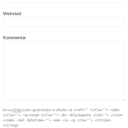
Websted
Kommentar
Disse
HTML
koder og attributter er tilladte:
<a href="" title=""> <abbr
title=""> <acronym title=""> <b> <blockquote cite=""> <cite>
<code> <del datetime=""> <em> <i> <q cite=""> <strike>
<strong>