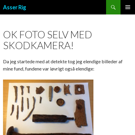
Søg
Asser Rig
VIDERE TIL INDHOLD
PRIMÆ
MENU
OK FOTO SELV MED
SKODKAMERA!
Da jeg startede med at detekte tog jeg elendige billeder af
mine fund, fundene var iøvrigt også elendige: