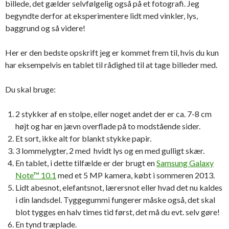
billede, det gælder selvfølgelig også på et fotografi. Jeg
begyndte derfor at eksperimentere lidt med vinkler, lys,
baggrund og så videre!
Her er den bedste opskrift jeg er kommet frem til, hvis du kun
har eksempelvis en tablet til rådighed til at tage billeder med.
Du skal bruge:
2 stykker af en stolpe, eller noget andet der er ca. 7-8 cm
højt og har en jævn overflade på to modstående sider.
Et sort, ikke alt for blankt stykke papir.
3 lommelygter, 2 med hvidt lys og en med gulligt skær.
En tablet, i dette tilfælde er der brugt en
Samsung Galaxy
Note™ 10.1
med et 5 MP kamera, købt i sommeren 2013.
Lidt abesnot, elefantsnot, lærersnot eller hvad det nu kaldes
i din landsdel. Tyggegummi fungerer måske også, det skal
blot tygges en halv times tid først, det må du evt. selv gøre!
En tynd træplade.