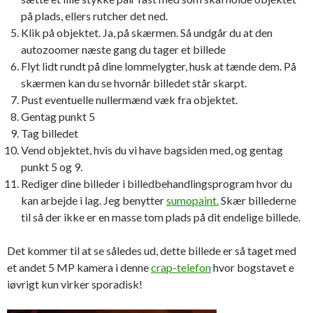
på plads, ellers rutcher det ned.
Klik på objektet. Ja, på skærmen. Så undgår du at den
autozoomer næste gang du tager et billede
Flyt lidt rundt på dine lommelygter, husk at tænde dem. På
skærmen kan du se hvornår billedet står skarpt.
Pust eventuelle nullermænd væk fra objektet.
Gentag punkt 5
Tag billedet
Vend objektet, hvis du vi have bagsiden med, og gentag
punkt 5 og 9.
Rediger dine billeder i billedbehandlingsprogram hvor du
kan arbejde i lag. Jeg benytter
sumopaint.
Skær billederne
til så der ikke er en masse tom plads på dit endelige billede.
Det kommer til at se således ud, dette billede er så taget med
et andet 5 MP kamera i denne
crap-telefon
hvor bogstavet e
iøvrigt kun virker sporadisk!