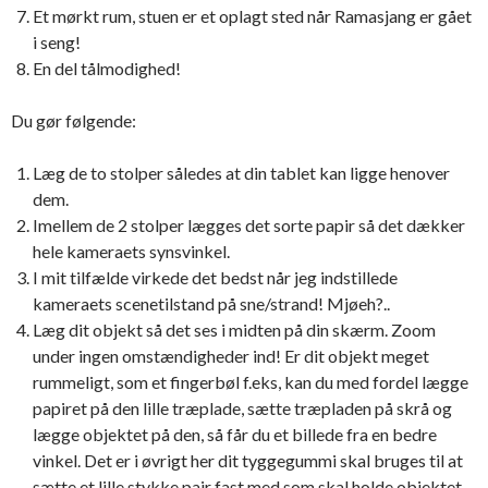
Et mørkt rum, stuen er et oplagt sted når Ramasjang er gået
i seng!
En del tålmodighed!
Du gør følgende:
Læg de to stolper således at din tablet kan ligge henover
dem.
Imellem de 2 stolper lægges det sorte papir så det dækker
hele kameraets synsvinkel.
I mit tilfælde virkede det bedst når jeg indstillede
kameraets scenetilstand på sne/strand! Mjøeh?..
Læg dit objekt så det ses i midten på din skærm. Zoom
under ingen omstændigheder ind! Er dit objekt meget
rummeligt, som et fingerbøl f.eks, kan du med fordel lægge
papiret på den lille træplade, sætte træpladen på skrå og
lægge objektet på den, så får du et billede fra en bedre
vinkel. Det er i øvrigt her dit tyggegummi skal bruges til at
sætte et lille stykke pair fast med som skal holde objektet