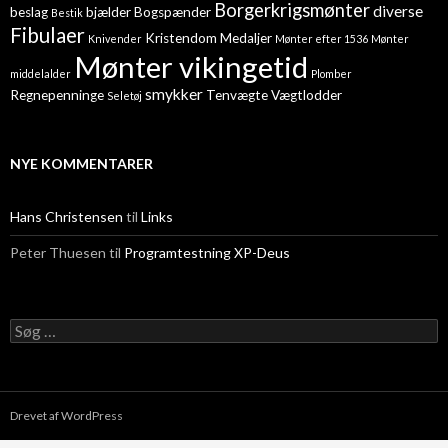
Borgerkrigsmønter
diverse
beslag
bjælder
Bogspænder
Bestik
Fibulaer
Kristendom
Medaljer
Knivender
Mønter efter 1536
Mønter
Mønter vikingetid
middelalder
Plomber
smykker
Regnepenninge
Tenvægte
Vægtlodder
Seletøj
NYE KOMMENTARER
Hans Christensen
til
Links
Peter Thuesen
til
Programtestning XP-Deus
Søg efter:
Drevet af WordPress