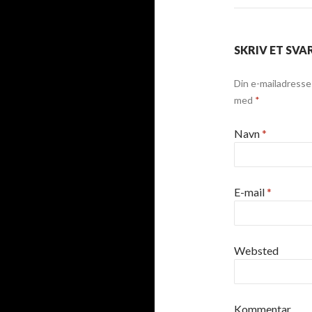
SKRIV ET SVA
Din e-mailadresse v
med
*
Navn
*
E-mail
*
Websted
Kommentar