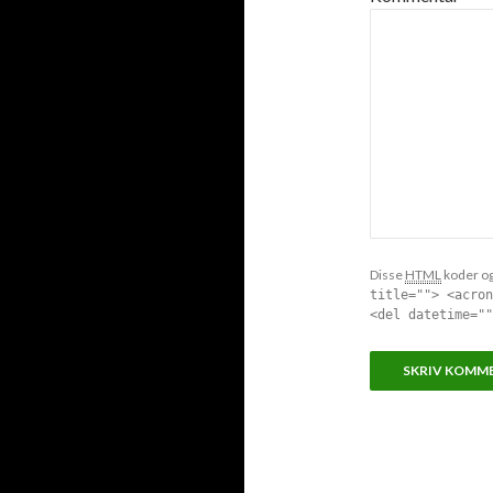
Disse
HTML
koder og 
title=""> <acron
<del datetime=""