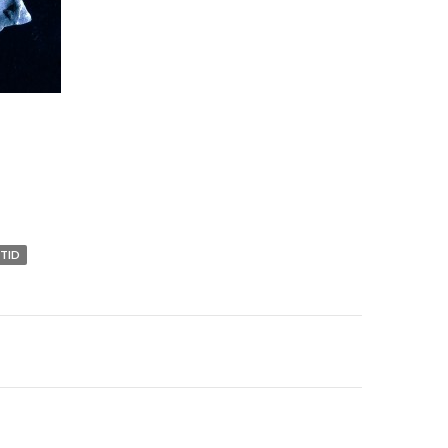
TID
avigation