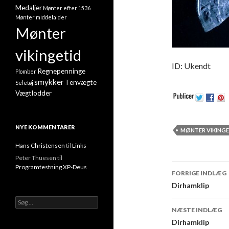
Medaljer
Mønter efter 1536
Mønter middelalder
Mønter
vikingetid
ID: Ukendt
Regnepenninge
Plomber
smykker
Tenvægte
Seletøj
Vægtlodder
NYE KOMMENTARER
MØNTER VIKINGE
Hans Christensen
til
Links
Peter Thuesen
til
Programtestning XP-Deus
FORRIGE INDLÆG
Indlæg n
Dirhamklip
Søg efter:
NÆSTE INDLÆG
Dirhamklip