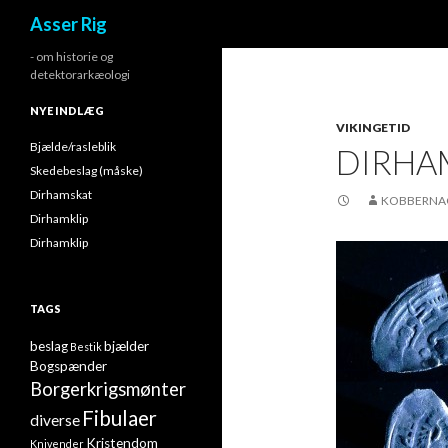
Søg
Asser Rig
- om historie og
detektorarkæologi
NYE INDLÆG
VIKINGETID
Bjælde/rasleblik
DIRHA
Skedebeslag (måske)
Dirhamskat
KOBBERNA
Dirhamklip
Dirhamklip
TAGS
beslag
bjælder
Bestik
Bogspænder
Borgerkrigsmønter
Fibulaer
diverse
Kristendom
Knivender