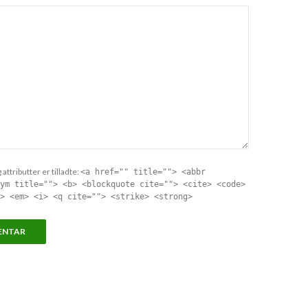
attributter er tilladte:
<a href="" title=""> <abbr
ym title=""> <b> <blockquote cite=""> <cite> <code>
> <em> <i> <q cite=""> <strike> <strong>