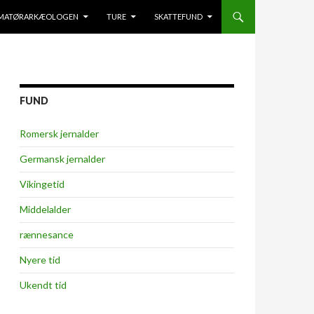
RE TIL INDHOLD
AMATØRARKÆOLOGEN
TURE
SKATTEFUND
FUND
Romersk jernalder
Germansk jernalder
Vikingetid
Middelalder
rænnesance
Nyere tid
Ukendt tid