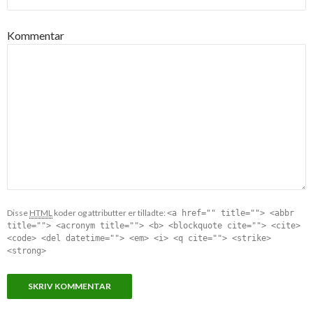
Kommentar
Disse
HTML
koder og attributter er tilladte:
<a href="" title=""> <abbr
title=""> <acronym title=""> <b> <blockquote cite=""> <cite>
<code> <del datetime=""> <em> <i> <q cite=""> <strike>
<strong>