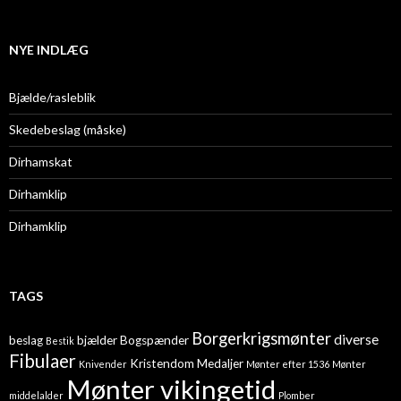
NYE INDLÆG
Bjælde/rasleblik
Skedebeslag (måske)
Dirhamskat
Dirhamklip
Dirhamklip
TAGS
Borgerkrigsmønter
diverse
beslag
bjælder
Bogspænder
Bestik
Fibulaer
Kristendom
Medaljer
Knivender
Mønter efter 1536
Mønter
Mønter vikingetid
middelalder
Plomber