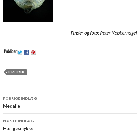
Finder og foto: Peter Kobbernagel
BJÆLDER
FORRIGE INDLÆG
Indlæg navigation
Medalje
NÆSTE INDLÆG
Hængesmykke