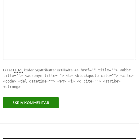
Disse
HTML
koder og attributter er tilladte:
<a href="" title=""> <abbr
title=""> <acronym title=""> <b> <blockquote cite=""> <cite>
<code> <del datetime=""> <em> <i> <q cite=""> <strike>
<strong>