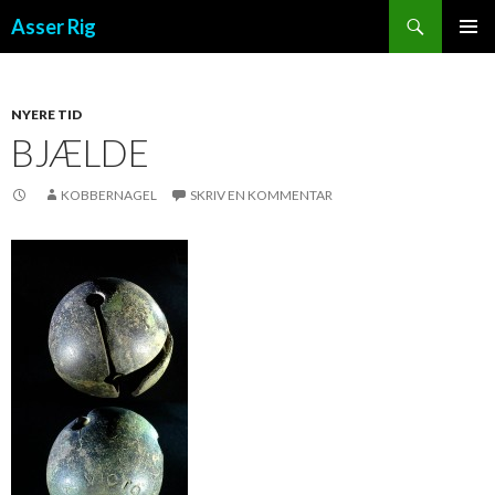
Søg
Asser Rig
VIDERE TIL INDHOLD
PRIMÆ
MENU
NYERE TID
BJÆLDE
KOBBERNAGEL
SKRIV EN KOMMENTAR