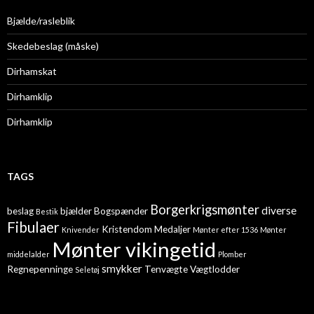
Bjælde/rasleblik
Skedebeslag (måske)
Dirhamskat
Dirhamklip
Dirhamklip
TAGS
Borgerkrigsmønter
diverse
beslag
bjælder
Bogspænder
Bestik
Fibulaer
Kristendom
Medaljer
Knivender
Mønter efter 1536
Mønter
Mønter vikingetid
middelalder
Plomber
smykker
Regnepenninge
Tenvægte
Vægtlodder
Seletøj