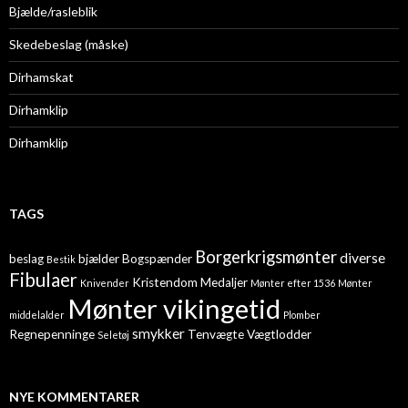
Bjælde/rasleblik
Skedebeslag (måske)
Dirhamskat
Dirhamklip
Dirhamklip
TAGS
Borgerkrigsmønter
diverse
beslag
bjælder
Bogspænder
Bestik
Fibulaer
Kristendom
Medaljer
Knivender
Mønter efter 1536
Mønter
Mønter vikingetid
middelalder
Plomber
smykker
Regnepenninge
Tenvægte
Vægtlodder
Seletøj
NYE KOMMENTARER