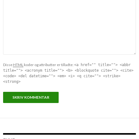
Disse
HTML
koder og attributter er tilladte:
<a href="" title=""> <abbr
title=""> <acronym title=""> <b> <blockquote cite=""> <cite>
<code> <del datetime=""> <em> <i> <q cite=""> <strike>
<strong>