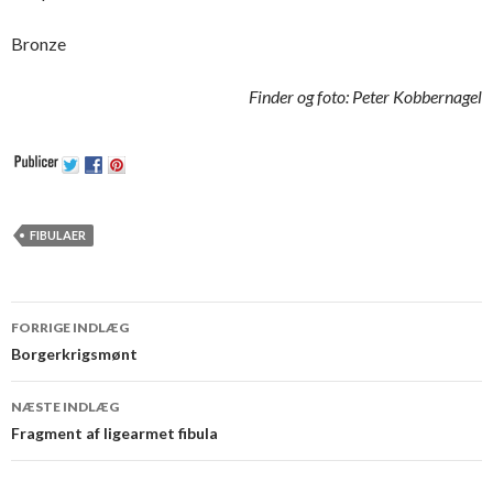
Bronze
Finder og foto: Peter Kobbernagel
FIBULAER
FORRIGE INDLÆG
Indlæg navigation
Borgerkrigsmønt
NÆSTE INDLÆG
Fragment af ligearmet fibula