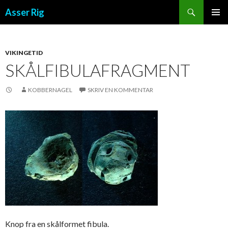
Søg
Asser Rig
VIDERE TIL INDHOLD
PRIMÆ
MENU
VIKINGETID
SKÅLFIBULAFRAGMENT
KOBBERNAGEL
SKRIV EN KOMMENTAR
Knop fra en skålformet fibula.